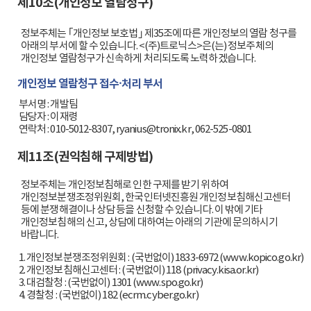
제10조(개인정보 열람청구)
정보주체는 ｢개인정보 보호법｣ 제35조에 따른 개인정보의 열람 청구를
아래의 부서에 할 수 있습니다. <(주)트로닉스>은(는) 정보주체의
개인정보 열람청구가 신속하게 처리되도록 노력하겠습니다.
개인정보 열람청구 접수·처리 부서
        부서명 : 개발팀

        담당자 : 이재령

        연락처 : 010-5012-8307, ryanius@tronix.kr, 062-525-0801

제11조(권익침해 구제방법)
정보주체는 개인정보침해로 인한 구제를 받기 위하여
개인정보분쟁조정위원회, 한국인터넷진흥원 개인정보침해신고센터
등에 분쟁해결이나 상담 등을 신청할 수 있습니다. 이 밖에 기타
개인정보침해의 신고, 상담에 대하여는 아래의 기관에 문의하시기
바랍니다.
        1. 개인정보분쟁조정위원회 : (국번없이) 1833-6972 (www.kopico.go.kr)

        2. 개인정보침해신고센터 : (국번없이) 118 (privacy.kisa.or.kr)

        3. 대검찰청 : (국번없이) 1301 (www.spo.go.kr)

        4. 경찰청 : (국번없이) 182 (ecrm.cyber.go.kr)
