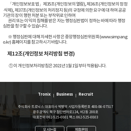
        「개인정보보호법」제35조(개인정보의 열람), 제36조(개인정보의 정정
·삭제), 제37조(개인정보의 처리정지 등)의 규정에 의한 요구에 대 하여 공공
기관의 장이 행한 처분 또는 부작위로 인하여 

        권리 또는 이익의 침해를 받은 자는 행정심판법이 정하는 바에 따라 행정
심판을 청구할 수 있습니다.

        ※ 행정심판에 대해 자세한 사항은 중앙행정심판위원회(www.simpan.g
o.kr) 홈페이지를 참고하시기 바랍니다.

제12조(개인정보 처리방침 변경)
① 이 개인정보처리방침은 2021년 1월 1일부터 적용됩니다.
Tronix
Business
Recruit
주식회사 트로닉스 대표이사 박병덕 사업자등록번호 408-86-07517
광주광역시 북구 첨단벤처로124, 비2동 208호
대표전화 062-525-0801 팩스 062-525-0803
오시는길
제휴문의